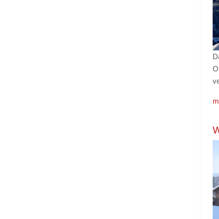
D
O
ve
m
W