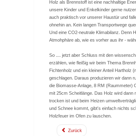
Holz als Brennstoff ist eine nachhaltige Ene
unsere Kinder und Enkelkinder gerne nutze
auch praktisch vor unserer Haustür und fal
ohnehin an. Kein langen Transportwege quer 
Und eine CO2-neutrale Klimabilanz. Denn Ho
Atmohphäre ab, wie es vorher aus ihr - wä
So .... jetzt aber Schluss mit den wissenscha
erzählen, wie fleißig wir beim Thema Brenn
Fichtenholz und ein kleiner Anteil Hartholz
geschlagen. Daraus produzieren wir dann 
die Biomasse-Anlage, 8 RM (Raummeter) O
mit 25cm Scheitlänge. Das Holz wird dann m
trocken ist und beim Heizen umweltverträgl
und Schnee kommt, gibt's einfach nichts s
Holzfeuer im Ofen zu lauschen.
Zurück