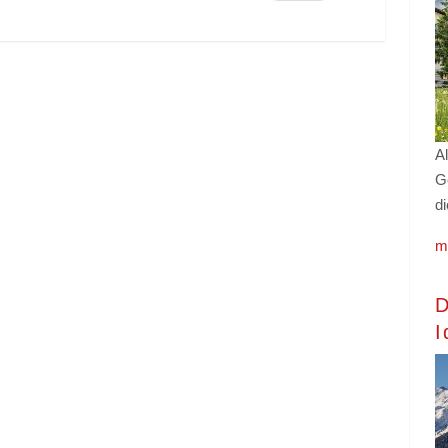
Al
G
di
m
D
I