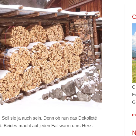
C
C
Fe
G
m
g. Soll sie ja auch sein. Denn ob nun das Dekolleté
ind. Beides macht auf jeden Fall warm ums Herz.
N