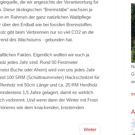
rgiequelle, die wir angesichts der Verantwortung für
n. Diese ökologischen "Brennstäbe" wachsen ja
len im Rahmen der ganz natürlichen Waldpflege
über den Erdball wie bei fossilen Brennstoffen.
lz gibt beim Verbrennen nur so viel CO2 an die
hrend des Wachstums - gebunden hat.
ftlichen Fakten. Eigentlich wollten wir euch ja
holz jedes Jahr sind: Rund 50 Festmeter
No
 (meist Buche oder Ahorn) wird von uns jedes Jahr
G
rund 100 SRM (Schüttraummeter) Hackschnitzel für
w
fenholz mit 50cm Länge und ca. 20 RM Herdholz
indestens 1,5 Jahre gelagert, damit es wirklich
m
ich verbrennt. Und wenn dann der Winter mit Frost
chöneres wie dem knackenden, knisternden
A
Weiter