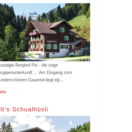
stalgie Berghof Piz - die urige
ruppenunterkunft ... Am Eingang zum
underschönen Gauertal liegt idy...
ehr
lt‘s Schualhüsli