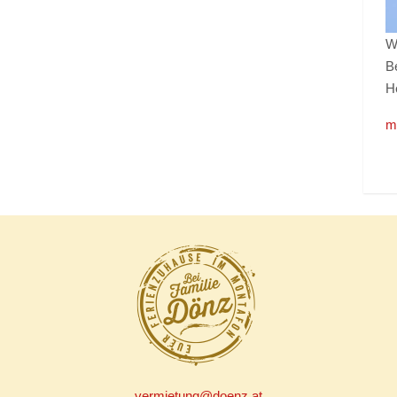
W
B
He
m
vermietung@doenz.at